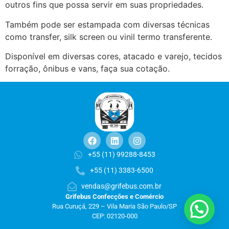
outros fins que possa servir em suas propriedades.
Também pode ser estampada com diversas técnicas
como transfer, silk screen ou vinil termo transferente.
Disponível em diversas cores, atacado e varejo, tecidos
forração, ônibus e vans, faça sua cotação.
+55 (11) 99288-8453
+55 (11) 3383-6500
vendas@grifebus.com.br
Grifebus Confecções e Comércio
Rua Curuçá, 229 – Vila Maria São Paulo/SP
CEP: 02120-000