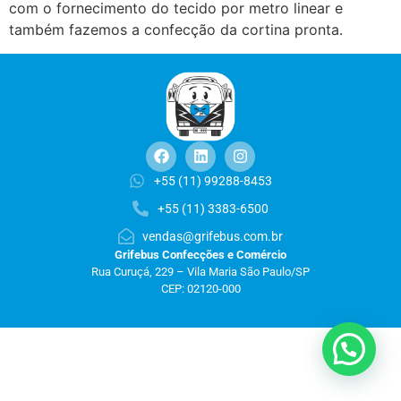
com o fornecimento do tecido por metro linear e
também fazemos a confecção da cortina pronta.
+55 (11) 99288-8453
+55 (11) 3383-6500
vendas@grifebus.com.br
Grifebus Confecções e Comércio
Rua Curuçá, 229 – Vila Maria São Paulo/SP
CEP: 02120-000