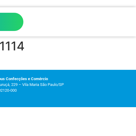
1114
bus Confecções e Comércio
uruçá, 229 – Vila Maria São Paulo/SP
02120-000